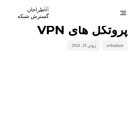
منت
تار
نوی
شد
انت
Toggle
دسته‌بندی نشده
در
:
navigation
پروتکل های VPN
:
webadmin
ژوئن 18, 2024