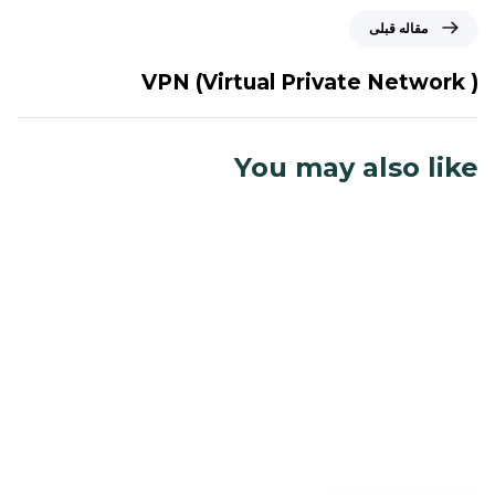
م
مقاله قبلی
ق
ا
VPN (Virtual Private Network )
ل
ه
ق
You may also like
ب
ل
ی