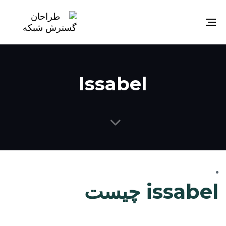
Toggle
navigation
Issabel
issabel چیست