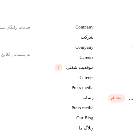
به راهنمایی نیاز دار
پشتیبانی
Company
خدمات رایگان مش
+(1) 123 456 7890
شرکت
Company
به پشتیبانی آنلاین ن
Careers
ders@hub.com
موقعیت شغلی
3
Careers
Press media
رسانه
ی
استخدام
Press media
Our Blog
وبلاگ ما