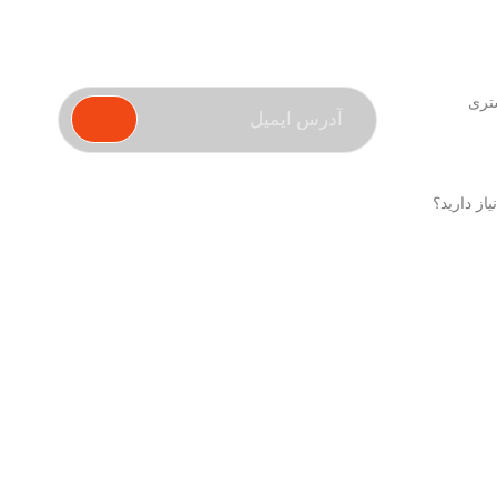
ید؟
درتماس باشید
تری
یاز دارید؟
or